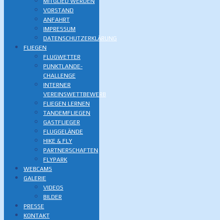
MITGLIED WERDEN
VORSTAND
ANFAHRT
IMPRESSUM
DATENSCHUTZERKLÄRUNG
FLIEGEN
FLUGWETTER
PUNKTLANDE-
CHALLENGE
INTERNER
VEREINSWETTBEWERB
FLIEGEN LERNEN
TANDEMFLIEGEN
GASTFLIEGER
FLUGGELÄNDE
HIKE & FLY
PARTNERSCHAFTEN
FLYPARK
WEBCAMS
GALERIE
VIDEOS
BILDER
PRESSE
KONTAKT