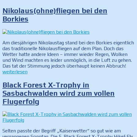
Nikolaus(ohne)fliegen bei den
Borkies
Am diesjährigen Nikolaustag stand bei den Borkies eigentlich
das traditionelle Nikolausfliegen auf dem Plan. Doch das
Wetter hatte andere Ideen – immer wieder Regen, Wolken
und Wind machten es leider unmöglich, in die Luft zu gehen.
„Niko
Das tat der Stimmung jedoch überhaupt keinen Abbruch!
bei
weiterlesen
den
Bork
Black Forest X-Trophy in
Sasbachwalden wird zum vollen
Flugerfolg
Selten passte der Begriff „Kaiserwetter“ so gut wie am
vergangenen Sonntag. Die 5. Black Forest X-Trophy Hike&Fly