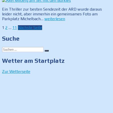
–
Christoph
Ein Thriller zur besten Sendezeit der ARD wurde daraus
Bachura
leider nicht, aber immerhin ein gemeinsames Foto am
bricht
„Axel
Parkplatz Michelbach…
weiterlesen
Vereinsrekord“
Milberg
Seitennummerierung
Seite
Seite
Seite
1
2
…
11
Nächste Seite
am
Set
der
Suche
mit
Beiträge
den
Borkies“
Suchen
Suchen
nach:
Wetter am Startplatz
Zur Wetterseite