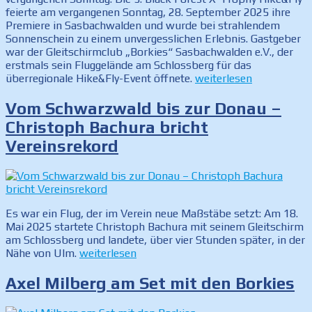
feierte am vergangenen Sonntag, 28. September 2025 ihre
Premiere in Sasbachwalden und wurde bei strahlendem
Sonnenschein zu einem unvergesslichen Erlebnis. Gastgeber
war der Gleitschirmclub „Borkies“ Sasbachwalden e.V., der
erstmals sein Fluggelände am Schlossberg für das
„Black
überregionale Hike&Fly-Event öffnete.
weiterlesen
Forest
X-
Vom Schwarzwald bis zur Donau –
Trophy
Christoph Bachura bricht
in
Vereinsrekord
Sasbachwalden
wird
zum
vollen
Flugerfolg“
Es war ein Flug, der im Verein neue Maßstäbe setzt: Am 18.
Mai 2025 startete Christoph Bachura mit seinem Gleitschirm
am Schlossberg und landete, über vier Stunden später, in der
„Vom
Nähe von Ulm.
weiterlesen
Schwarzwald
bis
Axel Milberg am Set mit den Borkies
zur
Donau