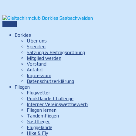
Zum
Inhalt
Menü
Internetauftritt des Gleitschirmclubs Borkies in
springen
Gleitschirmclub Borkies
Sasbachwalden
Borkies
Über uns
Sasbachwalden
Spenden
Satzung & Beitragsordnung
Mitglied werden
Vorstand
Anfahrt
Impressum
Datenschutzerklärung
Fliegen
Flugwetter
Punktlande-Challenge
Interner Vereinswettbewerb
Fliegen lernen
Tandemfliegen
Gastflieger
Fluggelände
Hike & Fly