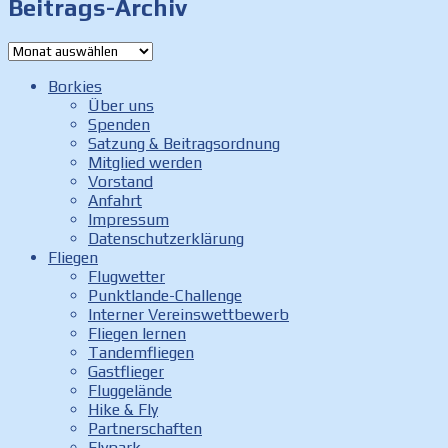
Beitrags-Archiv
Beitrags-
Archiv
Borkies
Über uns
Spenden
Satzung & Beitragsordnung
Mitglied werden
Vorstand
Anfahrt
Impressum
Datenschutzerklärung
Fliegen
Flugwetter
Punktlande-Challenge
Interner Vereinswettbewerb
Fliegen lernen
Tandemfliegen
Gastflieger
Fluggelände
Hike & Fly
Partnerschaften
Flypark