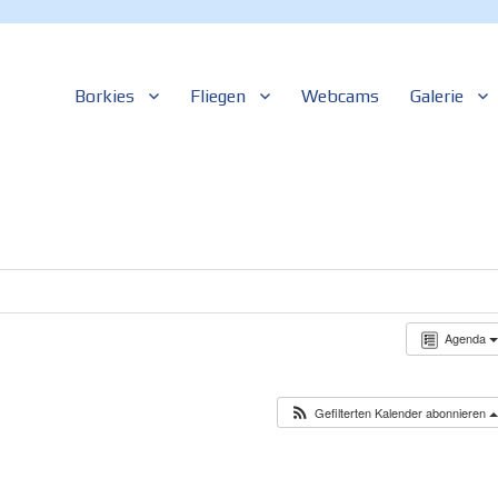
Borkies
Fliegen
Webcams
Galerie
n
sbachwalden
Agenda
Gefilterten Kalender abonnieren