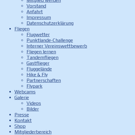
Mitglied werden
Vorstand
Anfahrt
Impressum
Datenschutzerklärung
Fliegen
Flugwetter
Punktlande-Challenge
Interner Vereinswettbewerb
Fliegen lernen
Tandemfliegen
Gastflieger
Fluggelände
Hike & Fly
Partnerschaften
Flypark
Webcams
Galerie
Videos
Bilder
Presse
Kontakt
Shop
Mitgliederbereich