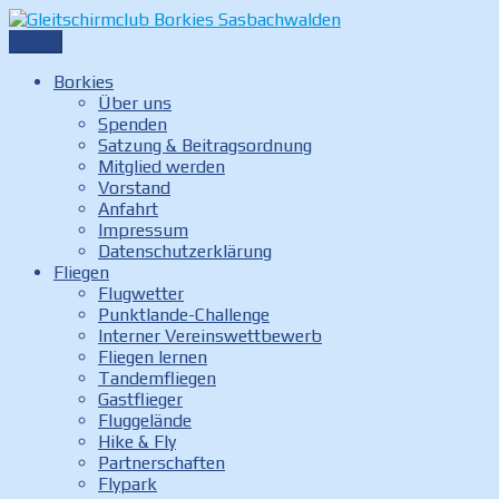
Zum
Inhalt
Menü
Gleitschirmclub Borkies Sasbachwalden
Internetauftritt des Gleitschirmclubs Borkies in Sasbachwalde
springen
Borkies
Über uns
Spenden
Satzung & Beitragsordnung
Mitglied werden
Vorstand
Anfahrt
Impressum
Datenschutzerklärung
Fliegen
Flugwetter
Punktlande-Challenge
Interner Vereinswettbewerb
Fliegen lernen
Tandemfliegen
Gastflieger
Fluggelände
Hike & Fly
Partnerschaften
Flypark