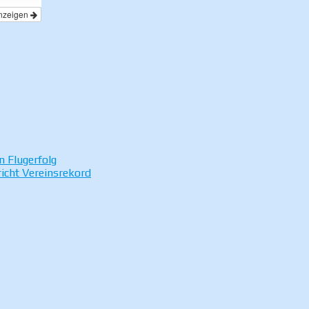
nzeigen
n Flugerfolg
icht Vereinsrekord