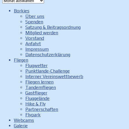
Beitrags-
Archiv
Borkies
Über uns
Spenden
Satzung & Beitragsordnung
Mitglied werden
Vorstand
Anfahrt
Impressum
Datenschutzerklärung
Fliegen
Flugwetter
Punktlande-Challenge
Interner Vereinswettbewerb
Fliegen lernen
Tandemfliegen
Gastflieger
Fluggelände
Hike & Fly
Partnerschaften
Flypark
Webcams
Galerie