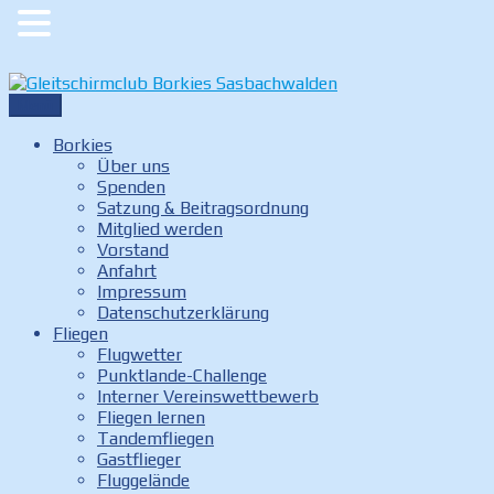
Zum
Inhalt
springen
Menü
Gleitschirmclub Borkies Sasbachwalden
Internetauftritt des Gleitschirmclubs Borkies in
Sasbachwalden
Borkies
Über uns
Spenden
Satzung & Beitragsordnung
Mitglied werden
Vorstand
Anfahrt
Impressum
Datenschutzerklärung
Fliegen
Flugwetter
Punktlande-Challenge
Interner Vereinswettbewerb
Fliegen lernen
Tandemfliegen
Gastflieger
Fluggelände