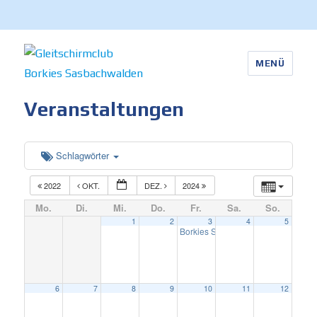
MENÜ
Gleitschirmclub Borkies
Veranstaltungen
Sasbachwalden
Schlagwörter
2022
OKT.
DEZ.
2024
Mo.
Di.
Mi.
Do.
Fr.
Sa.
So.
1
2
3
4
5
Borkies Stammtisch November 20
6
7
8
9
10
11
12