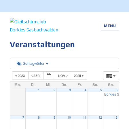
MENÜ
Gleitschirmclub Borkies
Veranstaltungen
Sasbachwalden
Schlagwörter
2023
SEP.
NOV.
2025
Mo.
Di.
Mi.
Do.
Fr.
Sa.
So.
1
2
3
4
5
6
Borkies Stammt
7
8
9
10
11
12
13