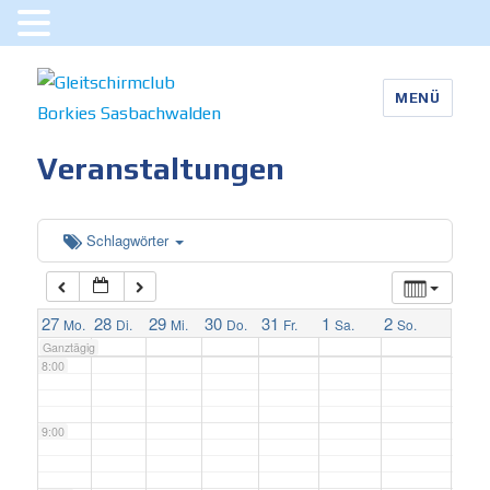
3:00
MENÜ
4:00
Gleitschirmclub Borkies
Veranstaltungen
5:00
Sasbachwalden
6:00
Schlagwörter
7:00
27
28
29
30
31
1
2
Mo.
Di.
Mi.
Do.
Fr.
Sa.
So.
Ganztägig
8:00
9:00