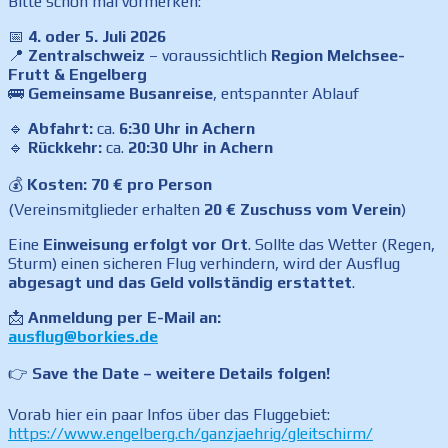
Bitte schon mal vormerken:
📅
4. oder 5. Juli 2026
📍
Zentralschweiz
– voraussichtlich
Region Melchsee-
Frutt & Engelberg
🚌
Gemeinsame Busanreise
, entspannter Ablauf
🔹
Abfahrt:
ca.
6:30 Uhr in Achern
🔹
Rückkehr:
ca.
20:30 Uhr in Achern
💰
Kosten:
70 € pro Person
(Vereinsmitglieder erhalten
20 € Zuschuss vom Verein
)
Eine
Einweisung erfolgt vor Ort
. Sollte das Wetter (Regen,
Sturm) einen sicheren Flug verhindern, wird der Ausflug
abgesagt und das Geld vollständig erstattet
.
📩
Anmeldung per E-Mail an:
ausflug@borkies.de
👉
Save the Date – weitere Details folgen!
Vorab hier ein paar Infos über das Fluggebiet:
https://www.engelberg.ch/ganzjaehrig/gleitschirm/