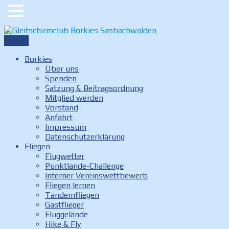
Zum
Inhalt
Menü
Gleitschirmclub Borkies Sasbachwalden
Internetauftritt des Gleitschirmclubs Borkies in
springen
Sasbachwalden
Borkies
Über uns
Spenden
Satzung & Beitragsordnung
Mitglied werden
Vorstand
Anfahrt
Impressum
Datenschutzerklärung
Fliegen
Flugwetter
Punktlande-Challenge
Interner Vereinswettbewerb
Fliegen lernen
Tandemfliegen
Gastflieger
Fluggelände
Hike & Fly