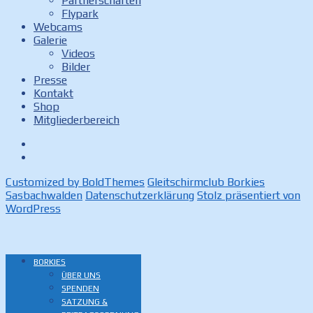
Partnerschaften
Flypark
Webcams
Galerie
Videos
Bilder
Presse
Kontakt
Shop
Mitgliederbereich
Facebook
Instagram
Customized by BoldThemes
Gleitschirmclub Borkies
Sasbachwalden
Datenschutzerklärung
Stolz präsentiert von
WordPress
BORKIES
ÜBER UNS
SPENDEN
SATZUNG &