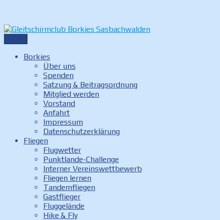
Zum
Inhalt
Menü
Gleitschirmclub Borkies Sasbachwalden
Internetauftritt des Gleitschirmclubs Borkies in
springen
Sasbachwalden
Borkies
Über uns
Spenden
Satzung & Beitragsordnung
Mitglied werden
Vorstand
Anfahrt
Impressum
Datenschutzerklärung
Fliegen
Flugwetter
Punktlande-Challenge
Interner Vereinswettbewerb
Fliegen lernen
Tandemfliegen
Gastflieger
Fluggelände
Hike & Fly