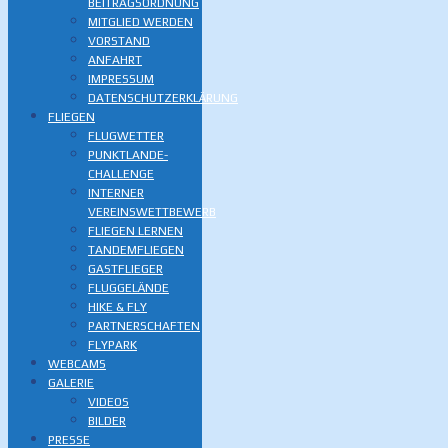
BEITRAGSORDNUNG
MITGLIED WERDEN
VORSTAND
ANFAHRT
IMPRESSUM
DATENSCHUTZERKLÄRUNG
FLIEGEN
FLUGWETTER
PUNKTLANDE-
CHALLENGE
INTERNER
VEREINSWETTBEWERB
FLIEGEN LERNEN
TANDEMFLIEGEN
GASTFLIEGER
FLUGGELÄNDE
HIKE & FLY
PARTNERSCHAFTEN
FLYPARK
WEBCAMS
GALERIE
VIDEOS
BILDER
PRESSE