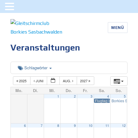
MENÜ
Gleitschirmclub Borkies
Veranstaltungen
Sasbachwalden
Schlagwörter
2025
JUNI
AUG.
2027
Mo.
Di.
Mi.
Do.
Fr.
Sa.
So.
1
2
3
4
5
Flugtag in der Schweiz 2
Borkies Stammt
6
7
8
9
10
11
12