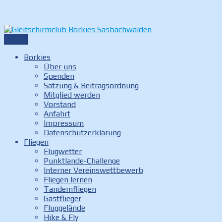
Zum
Inhalt
Menü
Gleitschirmclub Borkies Sasbachwalden
Internetauftritt des Gleitschirmclubs Borkies in
springen
Sasbachwalden
Borkies
Über uns
Spenden
Satzung & Beitragsordnung
Mitglied werden
Vorstand
Anfahrt
Impressum
Datenschutzerklärung
Fliegen
Flugwetter
Punktlande-Challenge
Interner Vereinswettbewerb
Fliegen lernen
Tandemfliegen
Gastflieger
Fluggelände
Hike & Fly