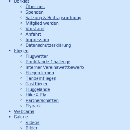
Borkies
Über uns
Spenden
Satzung & Beitragsordnung
Mitglied werden
Vorstand
Anfahrt
Impressum
Datenschutzerklärung
Fliegen
Flugwetter
Punktlande-Challenge
Interner Vereinswettbewerb
Fliegen lernen
Tandemfliegen
Gastflieger
Fluggelände
Hike & Fly
Partnerschaften
Flypark
Webcams
Galerie
Videos
Bilder