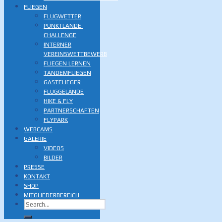
FLIEGEN
FLUGWETTER
PUNKTLANDE-
CHALLENGE
INTERNER
VEREINSWETTBEWERB
FLIEGEN LERNEN
TANDEMFLIEGEN
GASTFLIEGER
FLUGGELÄNDE
HIKE & FLY
PARTNERSCHAFTEN
FLYPARK
WEBCAMS
GALERIE
VIDEOS
BILDER
PRESSE
KONTAKT
SHOP
MITGLIEDERBEREICH
Search