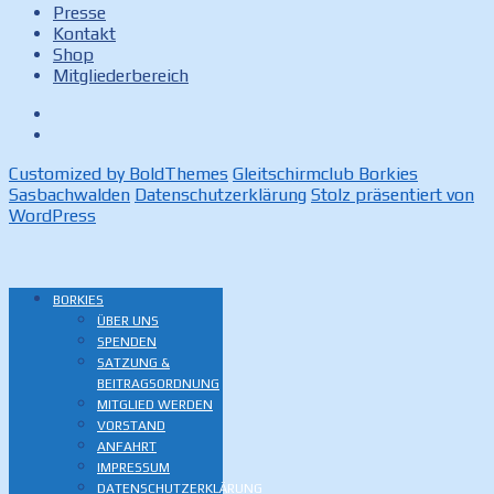
Presse
Kontakt
Shop
Mitgliederbereich
Facebook
Instagram
Customized by BoldThemes
Gleitschirmclub Borkies
Sasbachwalden
Datenschutzerklärung
Stolz präsentiert von
WordPress
BORKIES
ÜBER UNS
SPENDEN
SATZUNG &
BEITRAGSORDNUNG
MITGLIED WERDEN
VORSTAND
ANFAHRT
IMPRESSUM
DATENSCHUTZERKLÄRUNG