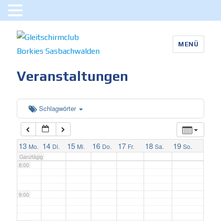
3:00
MENÜ
4:00
Gleitschirmclub Borkies
Veranstaltungen
5:00
Sasbachwalden
6:00
Schlagwörter
7:00
13
14
15
16
17
18
19
Mo.
Di.
Mi.
Do.
Fr.
Sa.
So.
Ganztägig
8:00
9:00