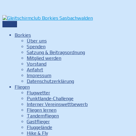
Zum
Inhalt
Menü
Gleitschirmclub Borkies Sasbachwalden
Internetauftritt des Gleitschirmclubs Borkies in
springen
Sasbachwalden
Borkies
Über uns
Spenden
Satzung & Beitragsordnung
Mitglied werden
Vorstand
Anfahrt
Impressum
Datenschutzerklärung
Fliegen
Flugwetter
Punktlande-Challenge
Interner Vereinswettbewerb
Fliegen lernen
Tandemfliegen
Gastflieger
Fluggelände
Hike & Fly