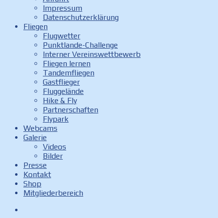
Impressum
Datenschutzerklärung
Fliegen
Flugwetter
Punktlande-Challenge
Interner Vereinswettbewerb
Fliegen lernen
Tandemfliegen
Gastflieger
Fluggelände
Hike & Fly
Partnerschaften
Flypark
Webcams
Galerie
Videos
Bilder
Presse
Kontakt
Shop
Mitgliederbereich
Facebook