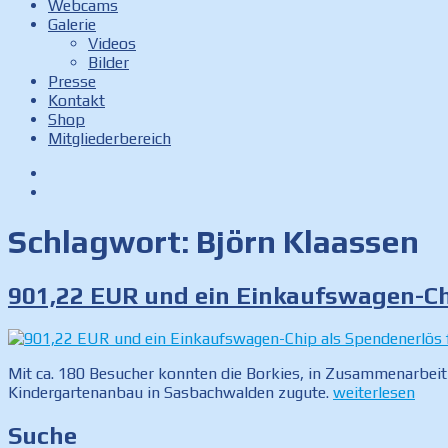
Webcams
Galerie
Videos
Bilder
Presse
Kontakt
Shop
Mitgliederbereich
Facebook
Instagram
Schlagwort:
Björn Klaassen
901,22 EUR und ein Einkaufswagen-Ch
Mit ca. 180 Besucher konnten die Borkies, in Zusammenarbei
„901,22
Kindergartenanbau in Sasbachwalden zugute.
weiterlesen
EUR
und
Suche