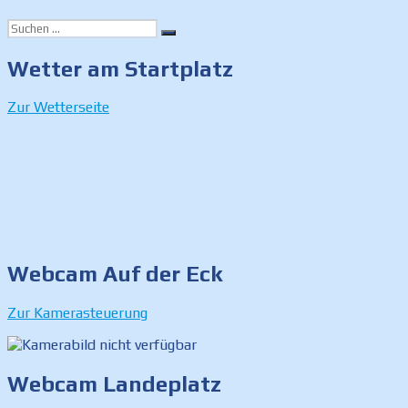
ein
Einkaufswagen-
Suchen
Chip
Suchen
nach:
als
Wetter am Startplatz
Spendenerlös
für
den
Zur Wetterseite
Kindergarten“
Webcam Auf der Eck
Zur Kamerasteuerung
Webcam Landeplatz