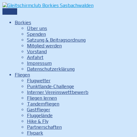
Zum
Inhalt
Menü
Gleitschirmclub Borkies Sasbachwalden
Internetauftritt des Gleitschirmclubs Borkies in Sasbachwalde
springen
Borkies
Über uns
Spenden
Satzung & Beitragsordnung
Mitglied werden
Vorstand
Anfahrt
Impressum
Datenschutzerklärung
Fliegen
Flugwetter
Punktlande-Challenge
Interner Vereinswettbewerb
Fliegen lernen
Tandemfliegen
Gastflieger
Fluggelände
Hike & Fly
Partnerschaften
Flypark