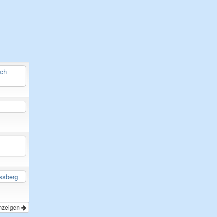
ach
ssberg
nzeigen