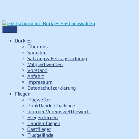
Zum
Inhalt
springen
Menü
Gleitschirmclub Borkies Sasbachwalden
Internetauftritt des Gleitschirmclubs Borkies in
Sasbachwalden
Borkies
Über uns
Spenden
Satzung & Beitragsordnung
Mitglied werden
Vorstand
Anfahrt
Impressum
Datenschutzerklärung
Fliegen
Flugwetter
Punktlande-Challenge
Interner Vereinswettbewerb
Fliegen lernen
Tandemfliegen
Gastflieger
Fluggelände