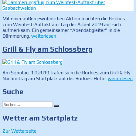
Mit einer außergewöhnlichen Aktion machten die Borkies
zum Weinfest-Auftakt am Tag der Arbeit 2019 auf sich
aufmerksam. Ein gemeinsamer “Abendabgleiter” in die
„Dämmerungsflug
Dämmerung,
weiterlesen
zum
Weinfest-
Grill & Fly am Schlossberg
Auftakt
über
Sasbachwalden“
Am Sonntag, 1.9.2019 trafen sich die Borkies zum Grill & Fly
„Grill
Nachmittag am Startplatz auf der Borkies-Hütte.
weiterlesen
&
Fly
Suche
am
Schlossberg“
Suchen
Suchen
nach:
Wetter am Startplatz
Zur Wetterseite