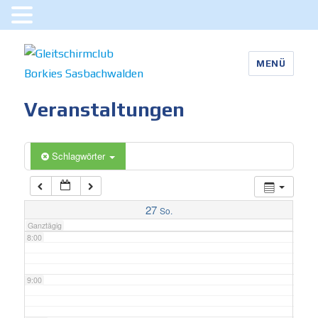
3:00
MENÜ
4:00
Gleitschirmclub Borkies
Veranstaltungen
5:00
Sasbachwalden
6:00
Schlagwörter
7:00
27
So.
Ganztägig
8:00
9:00