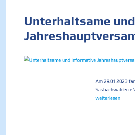
Unterhaltsame und
Jahreshauptversam
Am 29.01.2023 fan
Sasbachwalden e.V
„Unterhaltsame un
weiterlesen