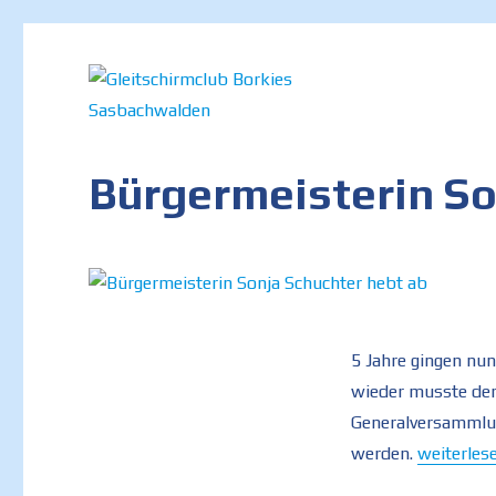
Internetauftritt des Gleitschirmclubs Borkies in Sasbachwalde
Gleitschirmclub Borkies Sa
Bürgermeisterin So
5 Jahre gingen nu
wieder musste der
Generalversammlu
„Bürgerme
werden.
weiterles