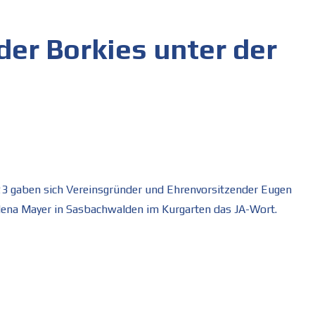
der Borkies unter der
23 gaben sich Vereinsgründer und Ehrenvorsitzender Eugen
ena Mayer in Sasbachwalden im Kurgarten das JA-Wort.
r der Borkies unter der Haube“