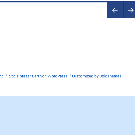
VORH
NÄC
ERIG
STE
E
SEI
SEITE
ng
Stolz präsentiert von WordPress
Customized by BoldThemes