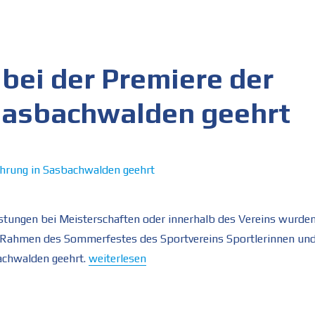
bei der Premiere der
 Sasbachwalden geehrt
stungen bei Meisterschaften oder innerhalb des Vereins wurde
 Rahmen des Sommerfestes des Sportvereins Sportlerinnen un
„Bernd Steggemann bei der Premiere der Spor
achwalden geehrt.
weiterlesen