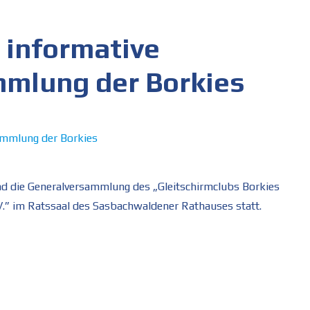
 informative
mlung der Borkies
d die Generalversammlung des „Gleitschirmclubs Borkies
.” im Ratssaal des Sasbachwaldener Rathauses statt.
d informative Jahreshauptversammlung der Borkies“