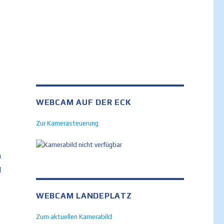
WEBCAM AUF DER ECK
Zur Kamerasteuerung
n
d
tlerehrung in Sasbachwalden geehrt“
WEBCAM LANDEPLATZ
Zum aktuellen Kamerabild