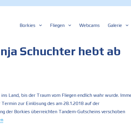
Borkies
Fliegen
Webcams
Galerie
n
sbachwalden
nja Schuchter hebt ab
n ins Land, bis der Traum vom Fliegen endlich wahr wurde. Imm
 Termin zur Einlösung des am 28.1.2018 auf der
ng der Borkies überreichten Tandem-Gutscheins verschoben
isterin Sonja Schuchter hebt ab“
en